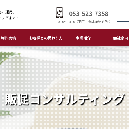
053-523-7358
善、運用、
ィングまで！
10:00〜18:00（平日）/年末年始を除く
制作実績
お客様との関わり方
事業紹介
会社案内
ームページ・LP
刷物
ゴデザイン
板・サイン
ラスト・マンガ
画制作・編集
おつきあいの流れ
大切にしていること
メディアデザイン
販促コンサルティング
ホームページ・LP
印刷物
ロゴデザイン
看板・サイン
イラスト・マンガ
ご挨拶
会社概要
経営理念
会社沿革
環境理念
品質理念
個人情報保護
アクセス
販促コンサルティング