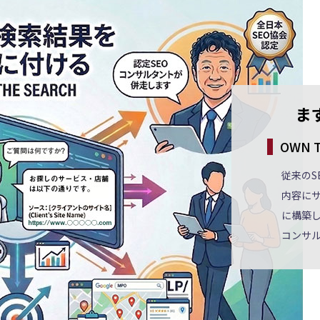
ま
OWN 
従来のS
内容に
に構築し
コンサ